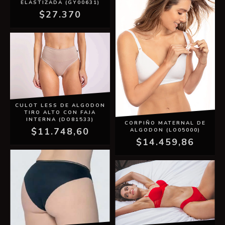
ELASTIZADA (GY00631)
$27.370
CULOT LESS DE ALGODON
TIRO ALTO CON FAJA
INTERNA (DO81533)
CORPIÑO MATERNAL DE
$11.748,60
ALGODON (LO05000)
$14.459,86