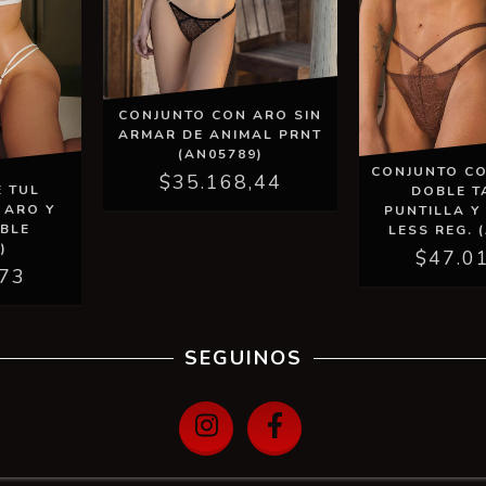
CONJUNTO CON ARO SIN
ARMAR DE ANIMAL PRNT
(AN05789)
CONJUNTO C
$35.168,44
 TUL
DOBLE T
 ARO Y
PUNTILLA Y
BLE
LESS REG. 
)
$47.0
,73
SEGUINOS