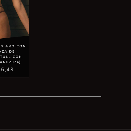
ON ARO CON
AZA DE
 TULL CON
(AN02074)
16,43