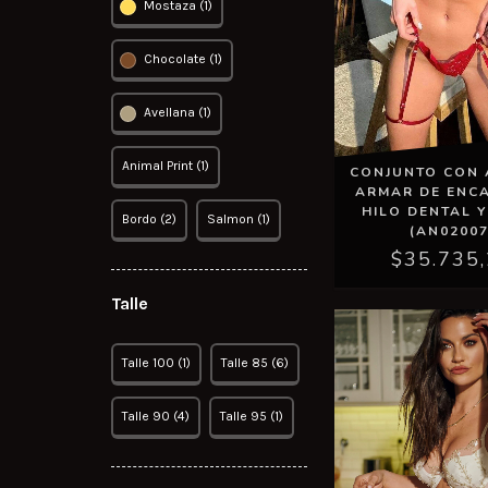
Mostaza (1)
Chocolate (1)
Avellana (1)
Animal Print (1)
CONJUNTO CON 
ARMAR DE ENCA
HILO DENTAL Y
Bordo (2)
Salmon (1)
(AN02007
$35.735
Talle
Talle 100 (1)
Talle 85 (6)
Talle 90 (4)
Talle 95 (1)