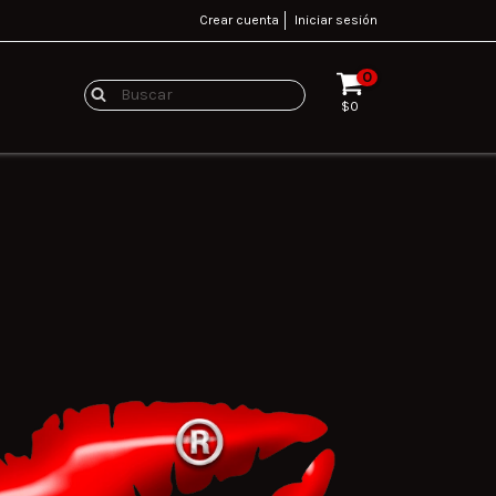
Crear cuenta
Iniciar sesión
0
$0