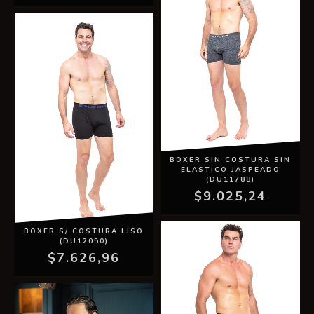
BOXER SIN COSTURA SIN
ELASTICO JASPEADO
(DU11788)
$9.025,24
BOXER S/ COSTURA LISO
(DU12050)
$7.626,96