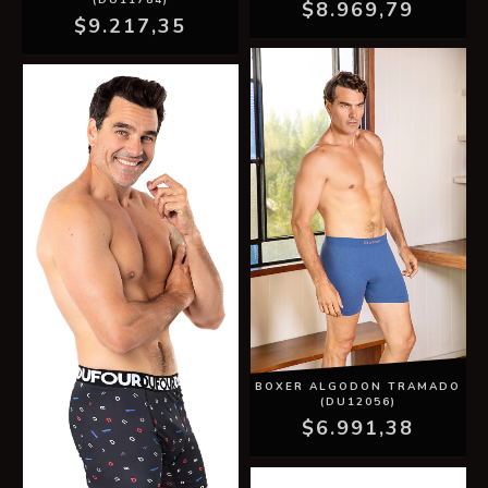
$8.969,79
$9.217,35
BOXER ALGODON TRAMADO
(DU12056)
$6.991,38