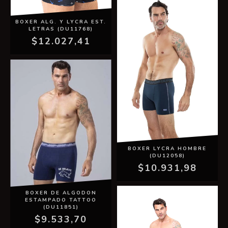
BOXER ALG. Y LYCRA EST.
LETRAS (DU11768)
$12.027,41
BOXER LYCRA HOMBRE
(DU12058)
$10.931,98
BOXER DE ALGODON
ESTAMPADO TATTOO
(DU11851)
$9.533,70