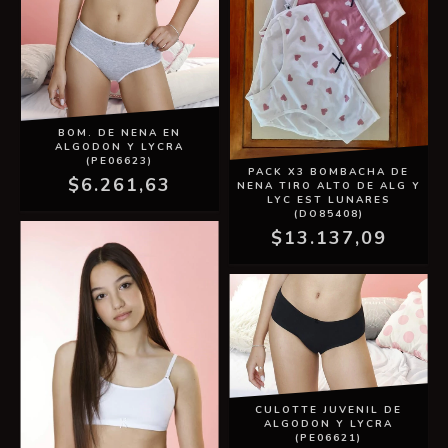
BOM. DE NENA EN
ALGODON Y LYCRA
(PE06623)
PACK X3 BOMBACHA DE
$6.261,63
NENA TIRO ALTO DE ALG Y
LYC EST LUNARES
(DO85408)
$13.137,09
CULOTTE JUVENIL DE
ALGODON Y LYCRA
(PE06621)