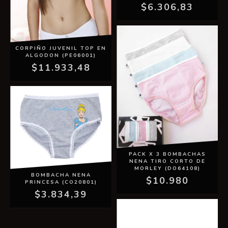
$6.306,83
CORPIÑO JUVENIL TOP EN
ALGODON (PE06001)
$11.933,48
PACK X 3 BOMBACHAS
NENA TIRO CORTO DE
MORLEY (DO64108)
BOMBACHA NENA
$10.980
PRINCESA (CO20801)
$3.834,39