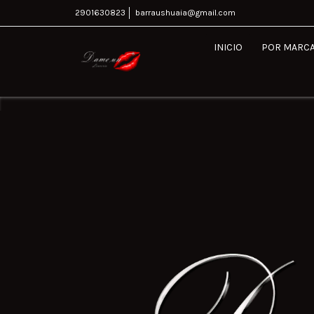
2901630823
barraushuaia@gmail.com
INICIO
POR MARC