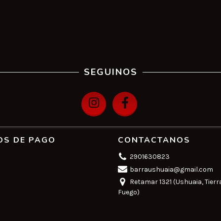
SEGUINOS
OS DE PAGO
CONTACTANOS
2901630823
barraushuaia@gmail.com
Retamar 1321 (Ushuaia, Tierr
Fuego)