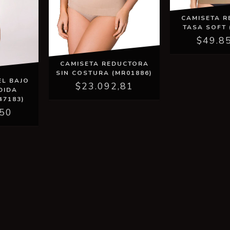
CAMISETA 
TASA SOFT 
$49.8
CAMISETA REDUCTORA
SIN COSTURA (MR01886)
EL BAJO
$23.092,81
DIDA
47183)
,50