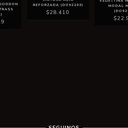
VEDETTINA 
LGODDON
REFORZADA (DO92203)
MODAL 
TRASS
(DO92
$28.410
)
$22.
49
SEGUINOS