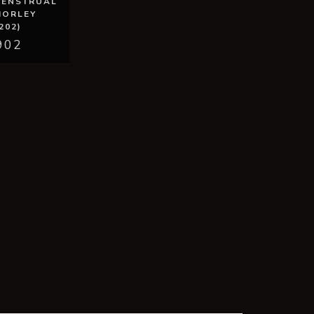
MENSTRUAL
MORLEY
202)
902