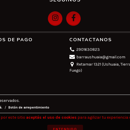
OS DE PAGO
CONTACTANOS
2901630823
barraushuaia@gmail.com
Retamar 1321 (Ushuaia, Tierr
Fuego)
eservados.
á.
/
Botón de arrepentimiento
 por este sitio
aceptás el uso de cookies
para agilizar tu experiencia
ENTENDIDO