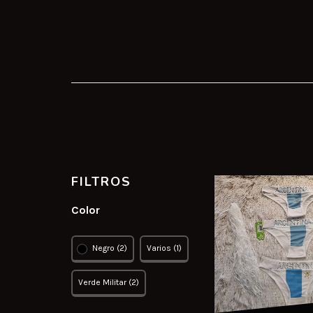
FILTROS
Color
Negro (2)
Varios (1)
Verde Militar (2)