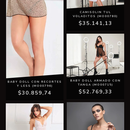
CAMISOLIN TUL
VOLADITOS (MO00780)
$35.141,13
BABY DOLL ARMADO CON
BABY DOLL CON RECORTES
TANGA (MO00715)
Y LESS (MO00796)
$52.769,33
$30.859,74