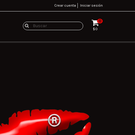
Crear cuenta
Iniciar sesión
0
$0