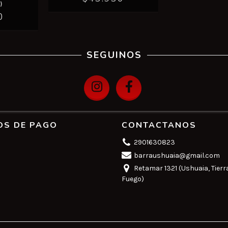
)
0
SEGUINOS
OS DE PAGO
CONTACTANOS
2901630823
barraushuaia@gmail.com
Retamar 1321 (Ushuaia, Tierr
Fuego)