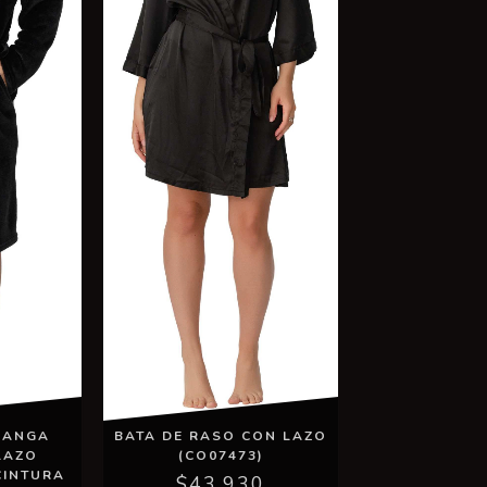
BATA DE RASO CON LAZO
MANGA
(CO07473)
LAZO
CINTURA
$43.930