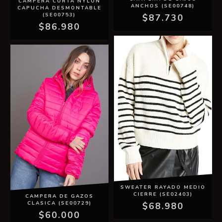
CAMPERA CORTA NYLON
ANCHOS (SE00748)
CAPUCHA DESMONTABLE
(SE00753)
$87.730
$86.980
SWEATER RAYADO MEDIO
CIERRE (SE02403)
CAMPERA DE GAZOS
CLASICA (SE00729)
$68.980
$60.000