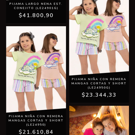
PIJAMA LARGO NENA EST.
CONEJITO (LE24901G)
$41.800,90
PIJAMA NIÑA CON REMERA
MANGAS CORTAS Y SHORT
(LE24950G)
$23.344,33
PIJAMA NIÑA CON REMERA
MANGAS CORTAS Y SHORT
(LE24950)
$21.610,84