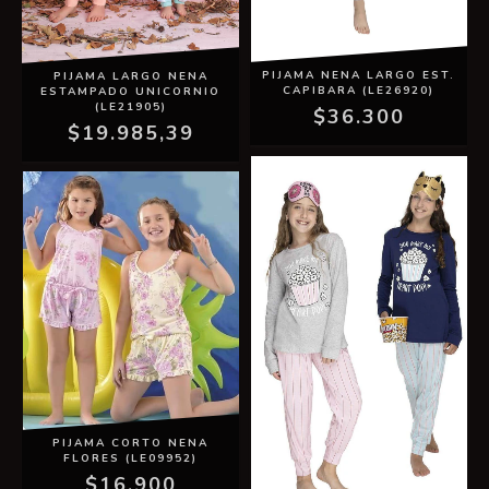
PIJAMA NENA LARGO EST.
PIJAMA LARGO NENA
CAPIBARA (LE26920)
ESTAMPADO UNICORNIO
(LE21905)
$36.300
$19.985,39
PIJAMA CORTO NENA
FLORES (LE09952)
$16.900