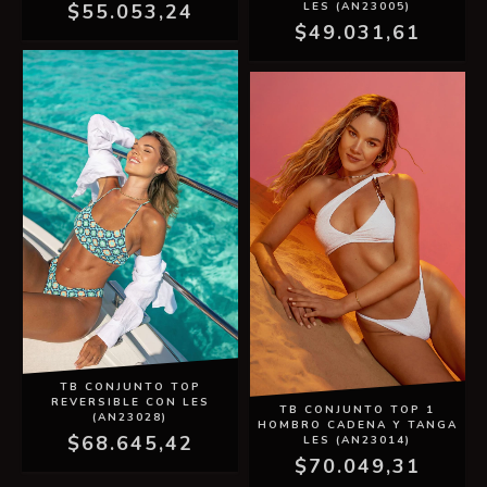
$55.053,24
LES (AN23005)
$49.031,61
TB CONJUNTO TOP
REVERSIBLE CON LES
TB CONJUNTO TOP 1
(AN23028)
HOMBRO CADENA Y TANGA
$68.645,42
LES (AN23014)
$70.049,31