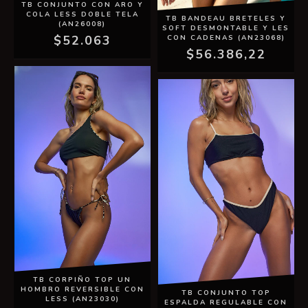
TB CONJUNTO CON ARO Y
COLA LESS DOBLE TELA
TB BANDEAU BRETELES Y
(AN26008)
SOFT DESMONTABLE Y LES
$52.063
CON CADENAS (AN23068)
$56.386,22
TB CORPIÑO TOP UN
HOMBRO REVERSIBLE CON
TB CONJUNTO TOP
LESS (AN23030)
ESPALDA REGULABLE CON