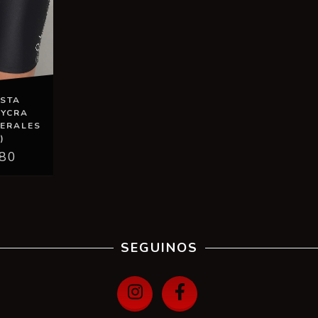
ISTA
LYCRA
TERALES
)
,80
SEGUINOS