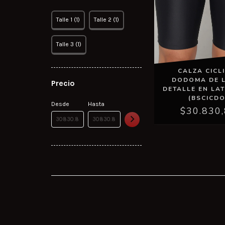
Talle 1 (1)
Talle 2 (1)
Talle 3 (1)
CALZA CICL
DODOMA DE 
Precio
DETALLE EN LA
(BSCICDO
Desde
Hasta
$30.830