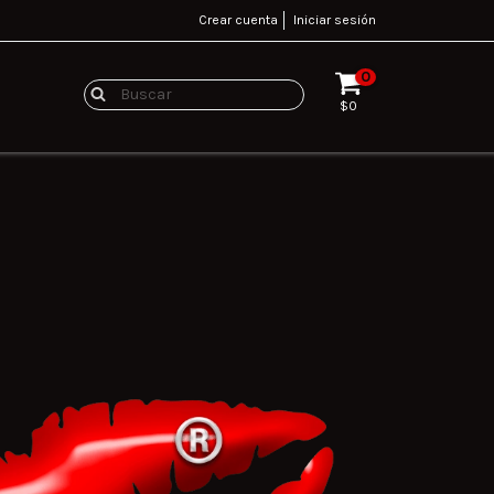
Crear cuenta
Iniciar sesión
0
$0