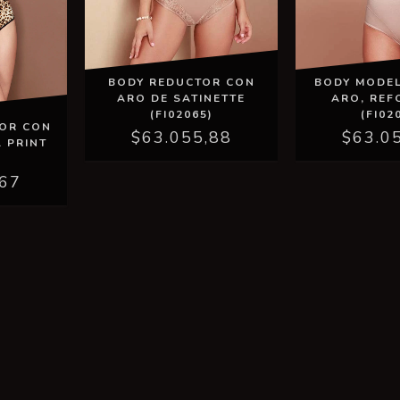
BODY REDUCTOR CON
BODY MODE
ARO DE SATINETTE
ARO, RE
(FI02065)
(FI02
OR CON
$63.055,88
$63.0
 PRINT
)
,67