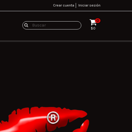
Crear cuenta
Iniciar sesión
0
$0