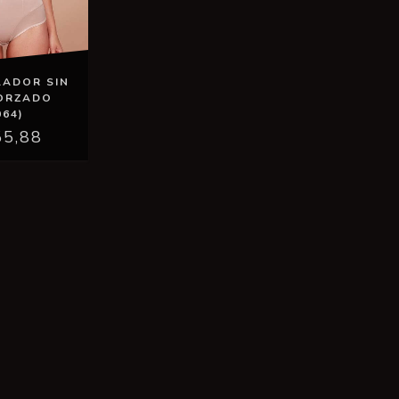
LADOR SIN
FORZADO
064)
55,88