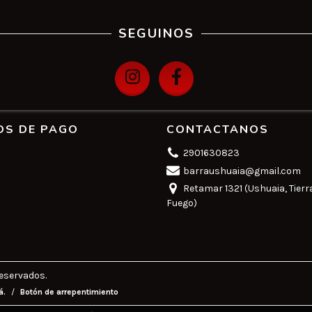
SEGUINOS
OS DE PAGO
CONTACTANOS
2901630823
barraushuaia@gmail.com
Retamar 1321 (Ushuaia, Tierr
Fuego)
eservados.
á.
/
Botón de arrepentimiento