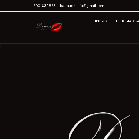
2901630823
barraushuaia@gmail.com
INICIO
POR MARC