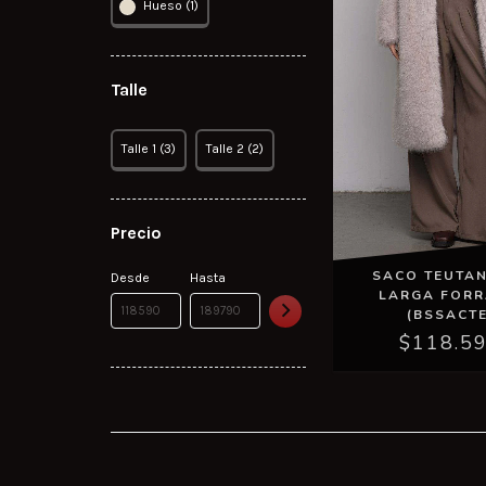
Hueso (1)
Talle
Talle 1 (3)
Talle 2 (2)
Precio
SACO TEUTAN
Desde
Hasta
LARGA FOR
(BSSACTE
$118.5