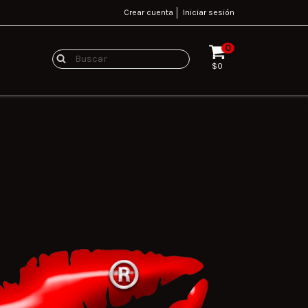
Crear cuenta
Iniciar sesión
0
$0