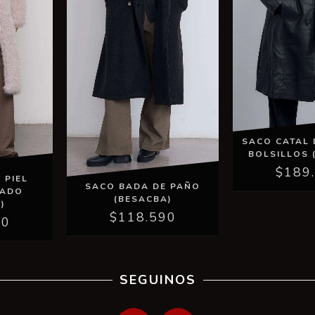
SACO CATAL 
BOLSILLOS 
$189
 PIEL
SACO BADA DE PAÑO
RADO
(BESACBA)
)
$118.590
90
SEGUINOS