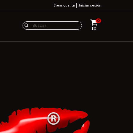
Crear cuenta
Iniciar sesión
0
$0