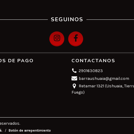
SEGUINOS
OS DE PAGO
CONTACTANOS
2901630823
barraushuaia@gmail.com
Retamar 1321 (Ushuaia, Tierr
Fuego)
eservados.
á.
/
Botón de arrepentimiento