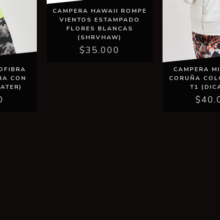
CAMPERA HAWAII ROMPE
VIENTOS ESTAMPADO
FLORES BLANCAS
(SHRVHAW)
$35.000
OFIBRA
CAMPERA M
RA CON
CORUÑA COL
ATER)
T1 (DIC
0
$40.