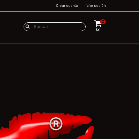
Crear cuenta
Iniciar sesión
0
$0