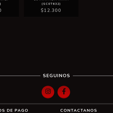
)
(SC0T632)
0
$12.300
SEGUINOS
OS DE PAGO
CONTACTANOS