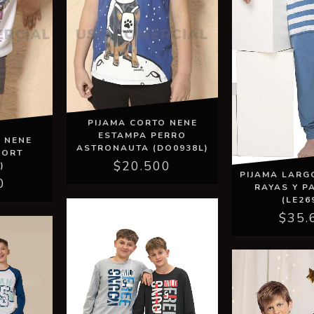
PIJAMA CORTO NENE
ESTAMPA PERRO
 NENE
ASTRONAUTA (DO0938L)
HORT
$20.500
)
PIJAMA LARGO
0
RAYAS Y PA
(LE26
$35.