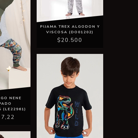
PIJAMA TREX ALGODON Y
VISCOSA (DO01202)
$20.500
RGO NENE
PADO
 (LE22961)
17,22