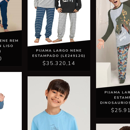
ENE REM
N LISO
PIJAMA LARGO NENE
)
ESTAMPADO (LE24912G)
0
$35.320,14
PIJAMA LA
ESTAM
DINOSAURIOS
$25.9