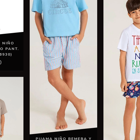
 NIÑO
O PANT.
6930)
0
PIJAMA NIÑO REMERA Y