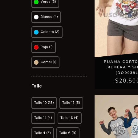
Verde (3)
Blanco (4)
Celeste (2)
Rojo (1)
PIJAMA CORTO
Camel (1)
REMERA Y S
(DO0939L
$20.50
Talle
Talle 10 (18)
Talle 12 (5)
Talle 14 (4)
Talle 16 (4)
Talle 4 (3)
Talle 6 (9)