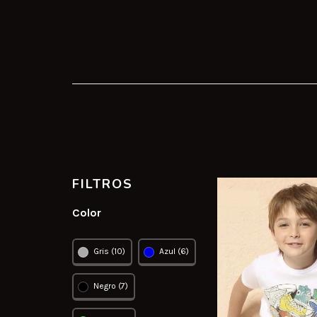
FILTROS
Color
Gris (10)
Azul (6)
Negro (7)