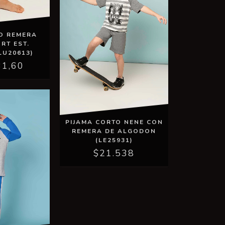
ÑO REMERA
RT EST.
LU20613)
31,60
PIJAMA CORTO NENE CON
REMERA DE ALGODON
(LE25931)
$21.538