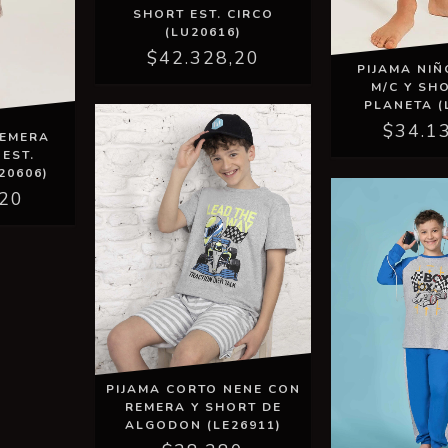
SHORT EST. CIRCO
(LU20616)
$42.328,20
PIJAMA NI
M/C Y SHO
PLANETA (
$34.1
REMERA
 EST.
20606)
,20
PIJAMA CORTO NENE CON
REMERA Y SHORT DE
ALGODON (LE26911)