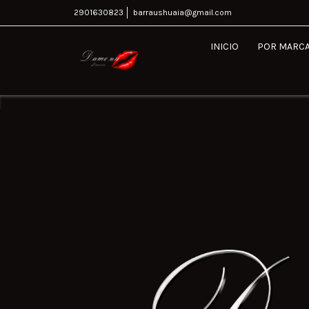
2901630823
barraushuaia@gmail.com
INICIO
POR MARC