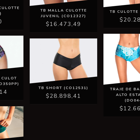
CULOTTE
TB MALLA CULOTTE
TB CULOTTE 
)
JUVENIL (CO12327)
$20.2
0
$16.473,49
 CULOT
O350PP)
TB SHORT (CO12531)
TRAJE DE B
,14
ALTO ES
$28.898,41
(DO04
$12.6