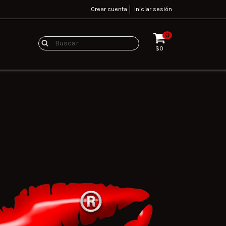
Crear cuenta
Iniciar sesión
0
$0