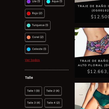
Lila (1)
Aqua (1)
TRAJE DE BAÑO 
(EG00102
Rojo (2)
$12.50
Turquesa (1)
Coral (2)
Celeste (1)
Ver todos
TRAJE DE BAÑO
ALTO FLORAL (D
$12.663
Talle
Talle 1 (9)
Talle 2 (4)
Talle 3 (4)
Talle 4 (2)