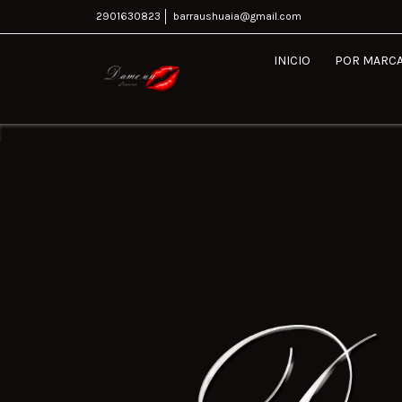
2901630823
barraushuaia@gmail.com
INICIO
POR MARC