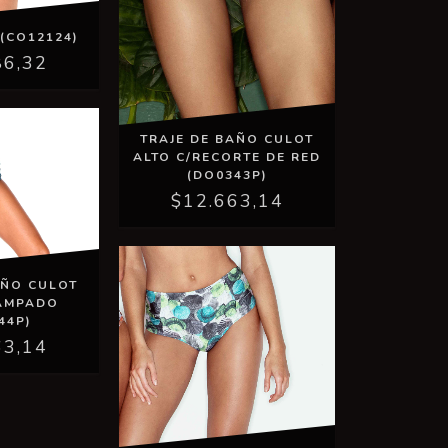
(CO12124)
86,32
TRAJE DE BAÑO CULOT
ALTO C/RECORTE DE RED
(DO0343P)
$12.663,14
AÑO CULOT
TAMPADO
44P)
63,14