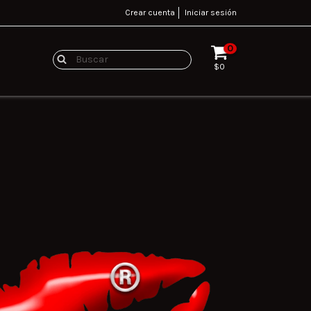
Crear cuenta
Iniciar sesión
0
$0