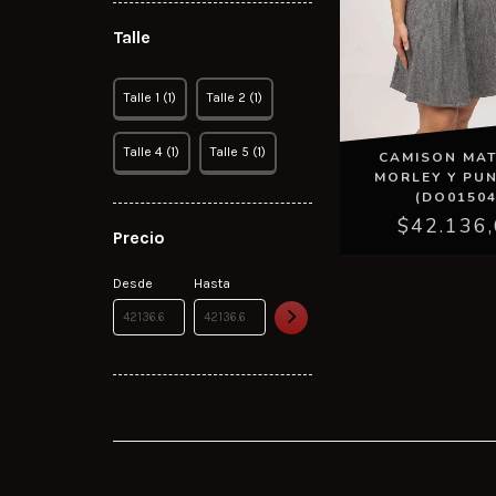
Talle
Talle 1 (1)
Talle 2 (1)
Talle 4 (1)
Talle 5 (1)
CAMISON MA
MORLEY Y PUN
(DO01504
$42.136
Precio
Desde
Hasta