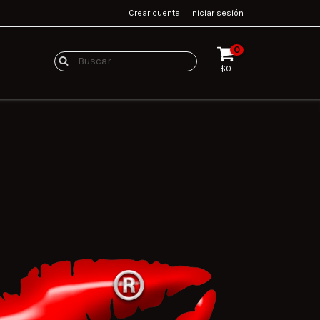
Crear cuenta
Iniciar sesión
0
$0