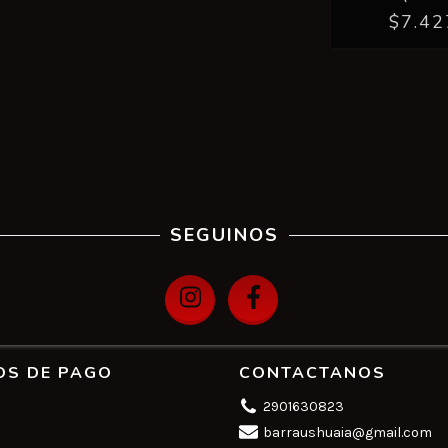
$7.42
SEGUINOS
OS DE PAGO
CONTACTANOS
2901630823
barraushuaia@gmail.com