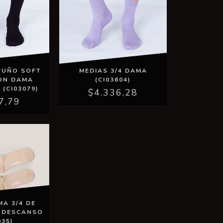
MEDIAS 3/4 DAMA
 PUÑO SOFT
(CI03604)
ON DAMA
(CI03079)
$4.336,28
7,79
MA 3/4 DE
 DESCANSO
035)