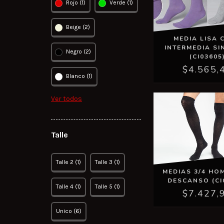
Rojo (1)
Verde (1)
Beige (2)
MEDIA LISA 
INTERMEDIA SI
Negro (2)
(CI03605
$4.565,
Blanco (1)
Ver todos
Talle
Talle 2 (1)
Talle 3 (1)
MEDIAS 3/4 HO
DESCANSO (CI
Talle 4 (1)
Talle 5 (1)
$7.427,
Unico (6)