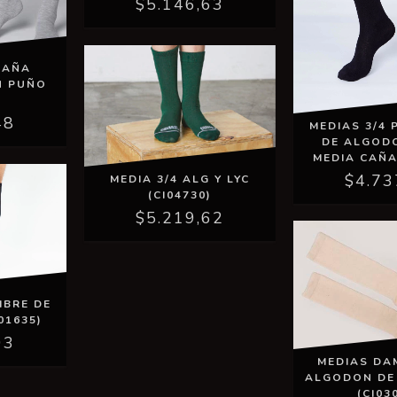
$5.146,63
CAÑA
N PUÑO
)
48
MEDIAS 3/4
DE ALGOD
MEDIA CAÑA 
$4.73
MEDIA 3/4 ALG Y LYC
(CI04730)
$5.219,62
MBRE DE
01635)
93
MEDIAS DA
ALGODON DE
(CI03