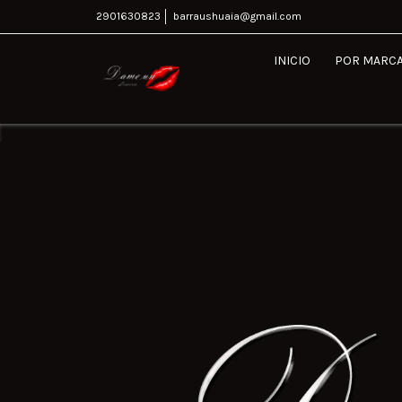
2901630823
barraushuaia@gmail.com
INICIO
POR MARC