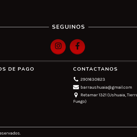
SEGUINOS
OS DE PAGO
CONTACTANOS
2901630823
barraushuaia@gmail.com
Retamar 1321 (Ushuaia, Tierr
Fuego)
eservados.