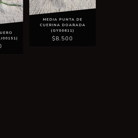
MEDIA PUNTA DE
CUERINA DOARADA
(GY00611)
CUERO
$8.500
J00151)
0