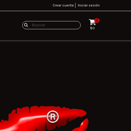
Crear cuenta
Iniciar sesión
0
$0