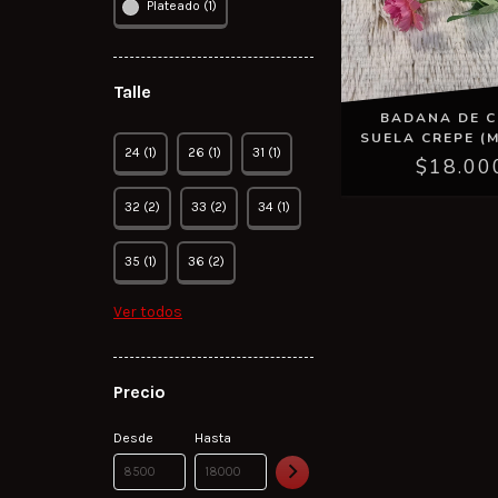
Plateado (1)
Talle
BADANA DE 
SUELA CREPE (M
24 (1)
26 (1)
31 (1)
$18.00
32 (2)
33 (2)
34 (1)
35 (1)
36 (2)
Ver todos
Precio
Desde
Hasta