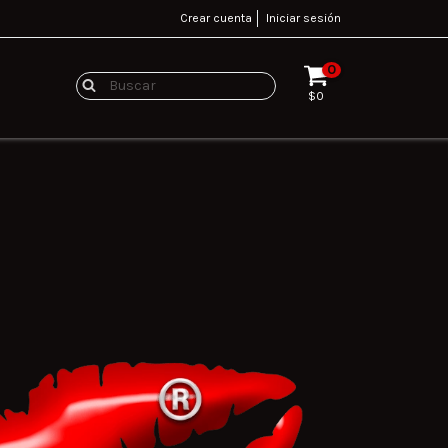
Crear cuenta
Iniciar sesión
0
$0