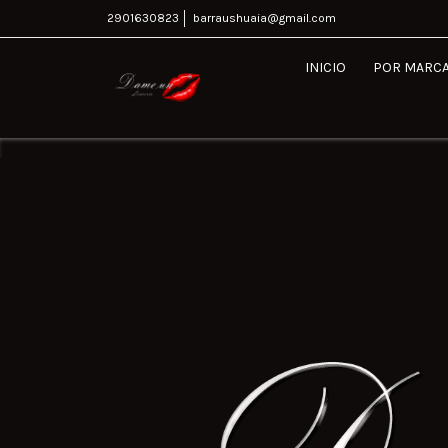
2901630823
barraushuaia@gmail.com
INICIO
POR MARC