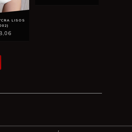
YCRA LISOS
002)
8,06