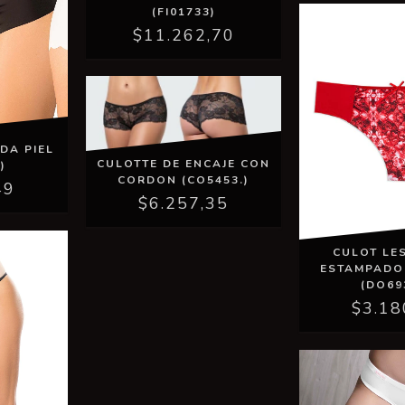
(FI01733)
$11.262,70
DA PIEL
CULOTTE DE ENCAJE CON
)
CORDON (CO5453.)
49
$6.257,35
CULOT LE
ESTAMPADO
(DO69
$3.18