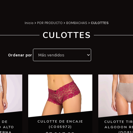
Inicio
>
POR PRODUCTO
>
BOMBACHAS
>
CULOTTES
CULOTTES
Ordenar por
CULOTTE DE ENCAJE
 DE
CULOTTE TIR
(CO05972)
O ALTO
ALGODON R
TERNA
(DO81