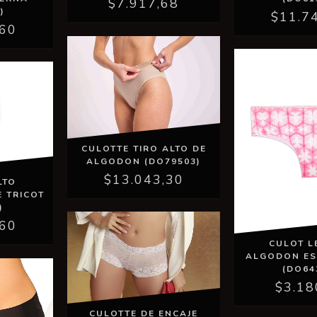
$7.917,68
)
$11.7
,60
CULOTTE TIRO ALTO DE
ALGODON (DO79503)
$13.043,30
LTO
 TRICOT
)
,60
CULOT L
ALGODON E
(DO64
$3.18
CULOTTE DE ENCAJE