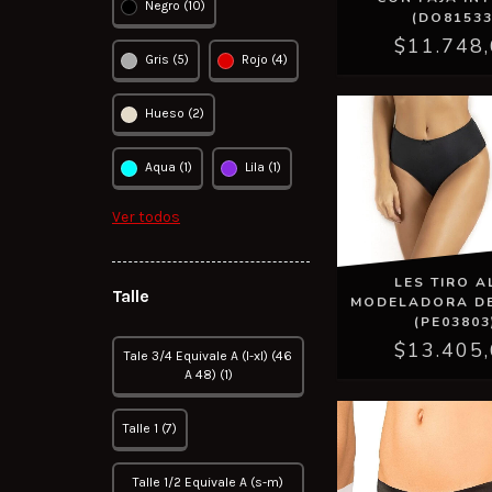
Negro (10)
(DO81533
$11.748
Gris (5)
Rojo (4)
Hueso (2)
Aqua (1)
Lila (1)
Ver todos
LES TIRO A
Talle
MODELADORA DE
(PE03803
$13.405
Tale 3/4 Equivale A (l-xl) (46
A 48) (1)
Talle 1 (7)
Talle 1/2 Equivale A (s-m)