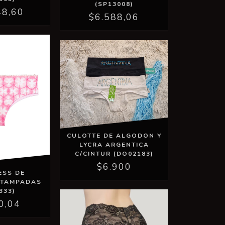
(SP13008)
48,60
$6.588,06
CULOTTE DE ALGODON Y
LYCRA ARGENTICA
C/CINTUR (DO02183)
$6.900
ESS DE
STAMPADAS
333)
0,04