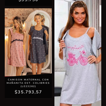
CAMISON MATERNAL CON
MAÑANITA EST. COLIBRIES
(LE23262)
$35.793,57