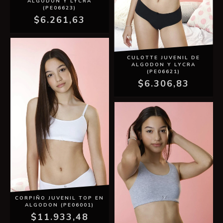
ALGODON Y LYCRA
(PE06623)
$6.261,63
CULOTTE JUVENIL DE
ALGODON Y LYCRA
(PE06621)
$6.306,83
CORPIÑO JUVENIL TOP EN
ALGODON (PE06001)
$11.933,48