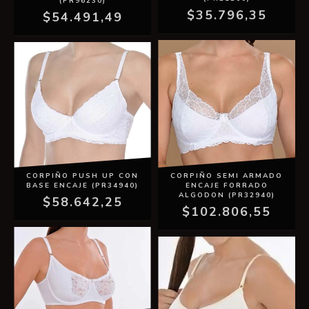
(PR96230)
$35.796,35
$54.491,49
CORPIÑO SEMI ARMADO
CORPIÑO PUSH UP CON
ENCAJE FORRADO
BASE ENCAJE (PR34940)
ALGODON (PR32940)
$58.642,25
$102.806,55