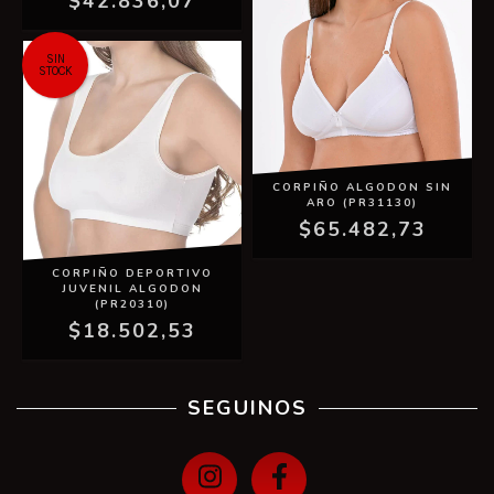
$42.836,07
SIN
STOCK
CORPIÑO ALGODON SIN
ARO (PR31130)
$65.482,73
CORPIÑO DEPORTIVO
JUVENIL ALGODON
(PR20310)
$18.502,53
SEGUINOS