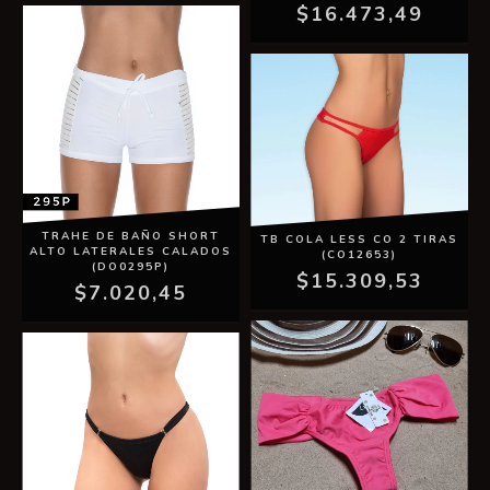
$16.473,49
TRAHE DE BAÑO SHORT
TB COLA LESS CO 2 TIRAS
ALTO LATERALES CALADOS
(CO12653)
(DO0295P)
$15.309,53
$7.020,45