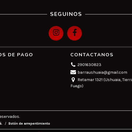
SEGUINOS
OS DE PAGO
CONTACTANOS
2901630823
barraushuaia@gmail.com
Retamar 1321 (Ushuaia, Tierr
Fuego)
eservados.
á.
/
Botón de arrepentimiento