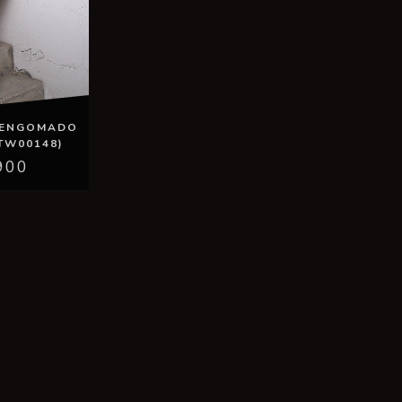
 ENGOMADO
TW00148)
900