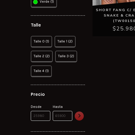
Verde (1)
SHORT FANG C/ 
SNAKE & CR
(TW00150
Talle
$25.98
Talle 0 (1)
Talle 1 (2)
Talle 2 (2)
Talle 3 (2)
Talle 4 (1)
Precio
Desde
Hasta