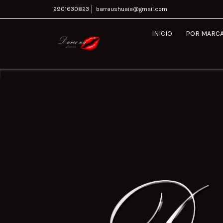
2901630823
barraushuaia@gmail.com
INICIO
POR MARC