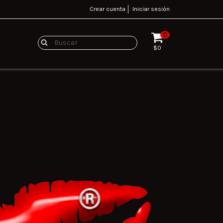
Crear cuenta
Iniciar sesión
0
$0