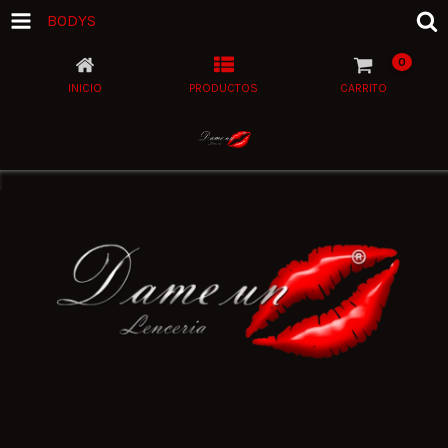
BODYS
0
INICIO
PRODUCTOS
CARRITO