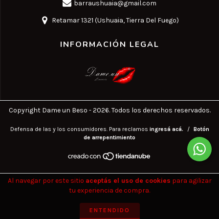
barraushuaia@gmail.com
Retamar 1321 (Ushuaia, Tierra Del Fuego)
INFORMACIÓN LEGAL
Copyright Dame un Beso - 2026. Todos los derechos reservados.
Defensa de las y los consumidores. Para reclamos
ingresá acá.
/
Botón
de arrepentimiento
Al navegar por este sitio
aceptás el uso de cookies
para agilizar
tu experiencia de compra.
ENTENDIDO