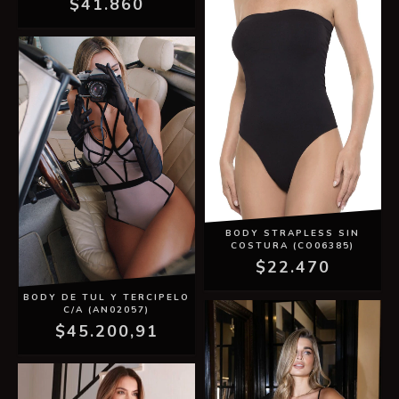
$41.860
BODY STRAPLESS SIN
COSTURA (CO06385)
$22.470
BODY DE TUL Y TERCIPELO
C/A (AN02057)
$45.200,91