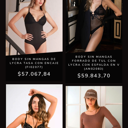
BODY SIN MANGAS
BODY SIN MANGAS DE
FORRADO DE TUL CON
LYCRA TASA CON ENCAJE
LYCRA CON ESPALDA EN V
(FI02077)
(AN02083)
$57.067,84
$59.843,70