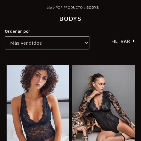
Inicio
>
POR PRODUCTO
>
BODYS
BODYS
Ordenar por
FILTRAR