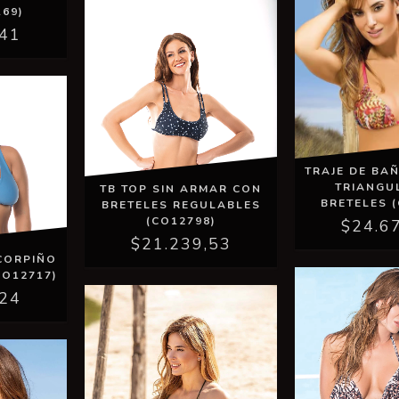
169)
,41
TRAJE DE BA
TRIANGU
TB TOP SIN ARMAR CON
BRETELES (
BRETELES REGULABLES
(CO12798)
$24.6
$21.239,53
CORPIÑO
CO12717)
,24