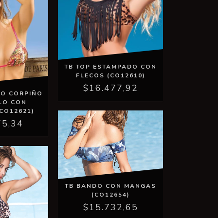
TB TOP ESTAMPADO CON
FLECOS (CO12610)
$16.477,92
ÑO CORPIÑO
LO CON
CO12621)
75,34
TB BANDO CON MANGAS
(CO12654)
$15.732,65