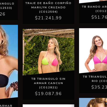
TRAJE DE BAÑO CORPIÑO
IANGULO
TB BANDO A
MARILYN CRUZADO
12533)
(CO12
(CO12504)
,26
$51.7
$21.241,99
TB TRIANGU
TB TRIANGULO SIN
RIO (CO
ARMAR CANCUN
$35.2
(CO12821)
$19.087,96
 ARMAR