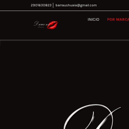
2901630823
barraushuaia@gmail.com
INICIO
POR MARC