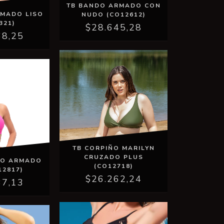
TB BANDO ARMADO CON
RMADO LISO
NUDO (CO12612)
321)
$28.645,28
68,25
TB CORPIÑO MARILYN
CRUZADO PLUS
LO ARMADO
(CO12718)
12817)
$26.262,24
37,13