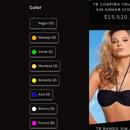
TB CORPIÑO TR
Color
SIN ARMAR (CO
$15.520
Negro (15)
Naranja (4)
Verde (2)
Mostaza (3)
Amarillo (2)
Azul (4)
Blanco (2)
Fucsia (6)
TB BANDO SIN