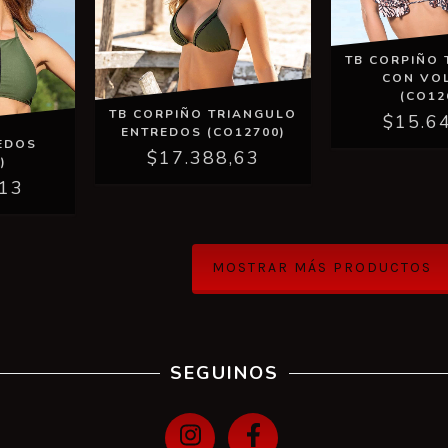
TB CORPIÑO
CON VO
(CO12
TB CORPIÑO TRIANGULO
$15.6
ENTREDOS (CO12700)
EDOS
$17.388,63
)
,13
MOSTRAR MÁS PRODUCTOS
SEGUINOS