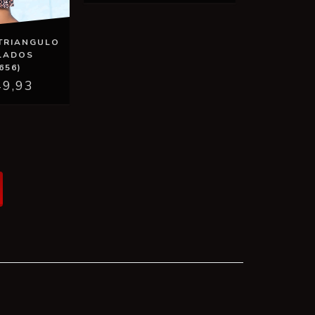
 TRIANGULO
LADOS
656)
49,93