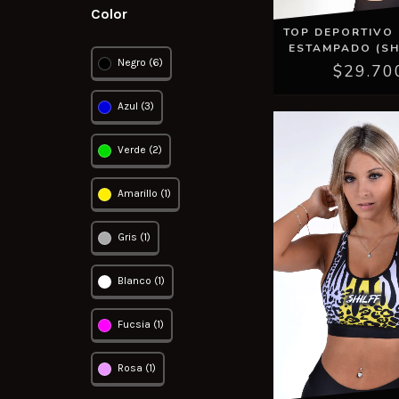
Color
TOP DEPORTIVO
ESTAMPADO (S
Negro (6)
$29.70
Azul (3)
Verde (2)
Amarillo (1)
Gris (1)
Blanco (1)
Fucsia (1)
Rosa (1)