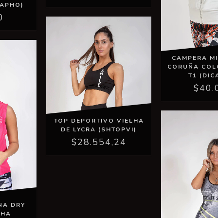
CAPHO)
0
CAMPERA M
CORUÑA COL
T1 (DIC
$40.
TOP DEPORTIVO VIELHA
DE LYCRA (SHTOPVI)
$28.554,24
NA DRY
CHA