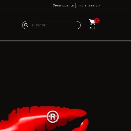
Crear cuenta
Iniciar sesión
0
$0