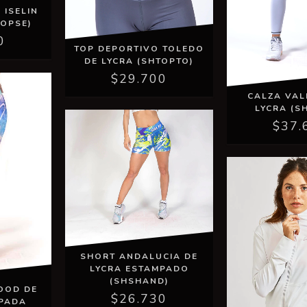
 ISELIN
TOPSE)
0
TOP DEPORTIVO TOLEDO
DE LYCRA (SHTOPTO)
$29.700
CALZA VAL
LYCRA (S
$37.
SHORT ANDALUCIA DE
LYCRA ESTAMPADO
(SHSHAND)
OOD DE
$26.730
MPADA