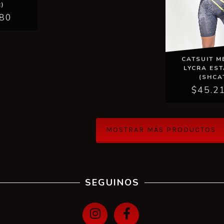
)
,80
CATSUIT M
LYCRA ES
(SHCA
$45.2
MOSTRAR MÁS PRODUCTOS
SEGUINOS