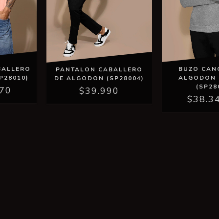
BALLERO
BUZO CAN
PANTALON CABALLERO
P28010)
ALGODON 
DE ALGODON (SP28004)
(SP28
,70
$39.990
$38.3