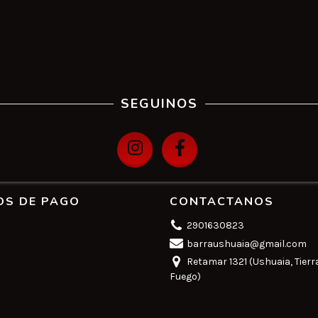
SEGUINOS
OS DE PAGO
CONTACTANOS
2901630823
barraushuaia@gmail.com
Retamar 1321 (Ushuaia, Tierr
Fuego)