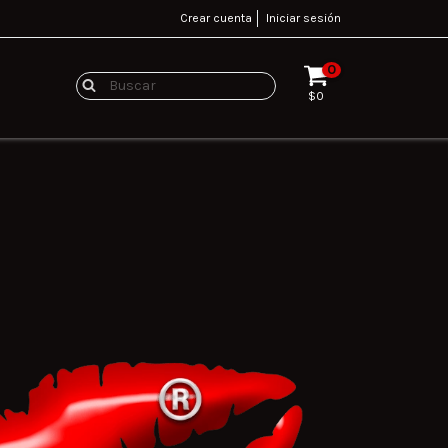
Crear cuenta
Iniciar sesión
0
$0