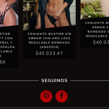
CONJUNTO B
ARMAR S
BORDADO 
CONJUNTO BUSTIER SIN
STIER
REGULABLE 
ARMAR CON ARO LESS
FT CON
$40.0
REGULABLE BORDADO
TRAL Y
(AN02030)
ESPALDA
ULABLE
$40.023,47
)
,50
SEGUINOS