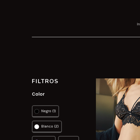
In
FILTROS
Color
Negro (1)
Blanco (2)