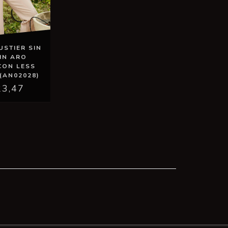
USTIER SIN
IN ARO
CON LESS
(AN02028)
23,47