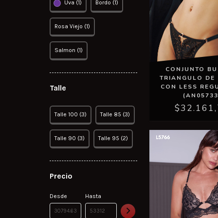
Uva (1)
Bordo (1)
Rosa Viejo (1)
Salmon (1)
CONJUNTO BU
TRIANGULO DE 
CON LESS REG
Talle
(AN05733
$32.161
Talle 100 (3)
Talle 85 (3)
Talle 90 (3)
Talle 95 (2)
Precio
Desde
Hasta