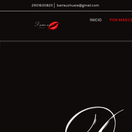
2901630823
barraushuaia@gmail.com
INICIO
POR MARC