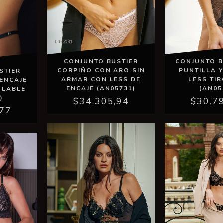
CONJUNTO BUSTIER
CONJUNTO B
CORPIÑO CON ARO SIN
PUNTILLA 
STIER
ARMAR CON LESS DE
LESS TIR
ENCAJE
ENCAJE (AN05731)
(AN05
ULABLE
)
$34.305,94
$30.7
,77