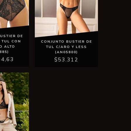
USTIER DE
Y TUL CON
CONJUNTO BUSTIER DE
O ALTO
TUL C/ARO Y LESS
685)
(AN05800)
94,63
$53.312