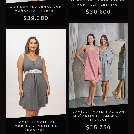
MAÑANITA Y DETALLES EN
PUNTILLA (LE24840)
CAMISON MATERNAL CON
$30.600
MAÑANITA (LE26201)
$39.380
CAMISON MATERNAL CON
MAÑANITA ESTAMAPADO
(LE25251)
CAMISON MATERAL
$35.750
MORLEY Y PUNTILLA
(DO01504)