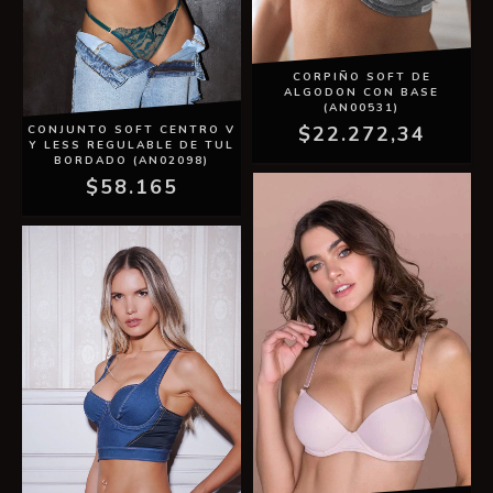
CORPIÑO SOFT DE
ALGODON CON BASE
(AN00531)
$22.272,34
CONJUNTO SOFT CENTRO V
Y LESS REGULABLE DE TUL
BORDADO (AN02098)
$58.165