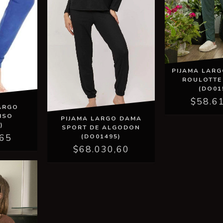
PIJAMA LAR
ROULOTTE
(DO01
$58.6
ARGO
ISO
PIJAMA LARGO DAMA
)
SPORT DE ALGODON
,65
(DO01495)
$68.030,60