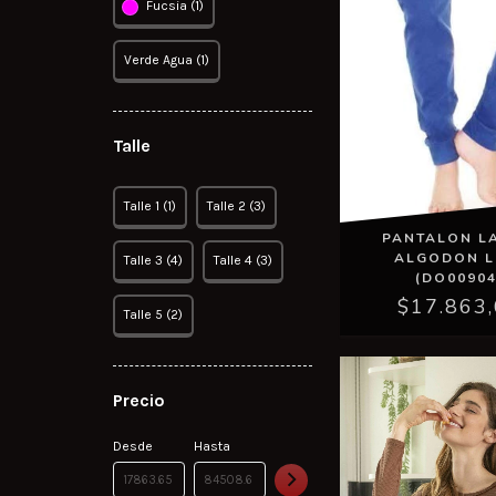
Fucsia (1)
Verde Agua (1)
Talle
Talle 1 (1)
Talle 2 (3)
PANTALON L
ALGODON L
Talle 3 (4)
Talle 4 (3)
(DO00904
$17.863
Talle 5 (2)
Precio
Desde
Hasta