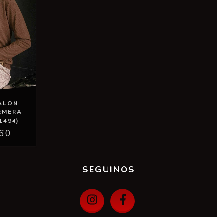
TALON
EMERA
1494)
,60
SEGUINOS