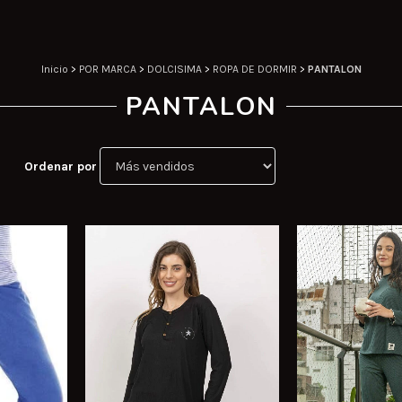
Inicio
>
POR MARCA
>
DOLCISIMA
>
ROPA DE DORMIR
>
PANTALON
PANTALON
Ordenar por