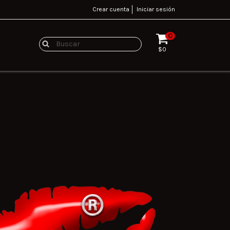
Crear cuenta
Iniciar sesión
0
$0