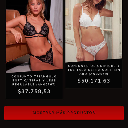
CONJUNTO DE GUIPIURE Y
TUL TASA ULTRA SOFT SIN
ARO (AN02059)
CONJUNTO TRIANGULO
$50.171,63
SOFT C/ TIRAS Y LESS
REGULABLE (AN05767)
$37.758,53
MOSTRAR MÁS PRODUCTOS