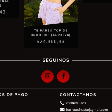
TERAL
)
,43
TB PAREO TOP DE
BRODERIE (AN23076)
$24.450,43
SEGUINOS
OS DE PAGO
CONTACTANOS
2901630823
barraushuaia@gmail.com