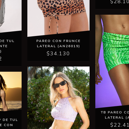
$28.1
DE TUL
PAREO CON FRUNCE
NTE
LATERAL (AN26019)
)
$34.130
2
TB PAREO C
LATERAL (
 DE TUL
$22.4
E CON