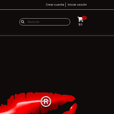
Crear cuenta
Iniciar sesión
0
$0