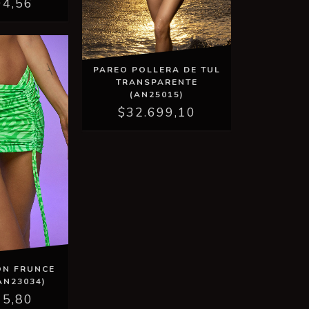
04,56
PAREO POLLERA DE TUL
TRANSPARENTE
(AN25015)
$32.699,10
ON FRUNCE
AN23034)
15,80