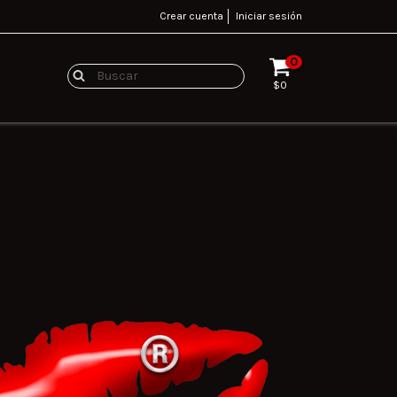
Crear cuenta
Iniciar sesión
0
$0