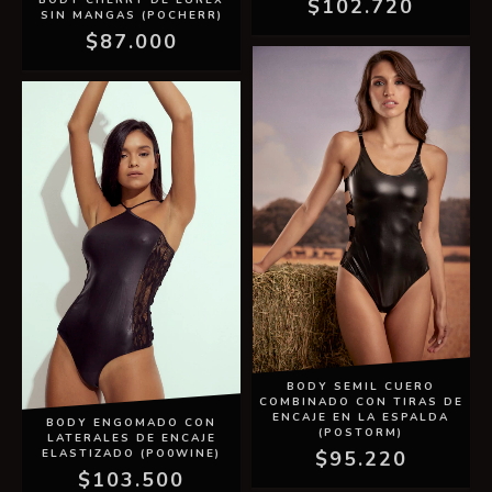
BODY CHERRY DE LUREX
$102.720
SIN MANGAS (POCHERR)
$87.000
BODY SEMIL CUERO
COMBINADO CON TIRAS DE
ENCAJE EN LA ESPALDA
BODY ENGOMADO CON
(POSTORM)
LATERALES DE ENCAJE
ELASTIZADO (PO0WINE)
$95.220
$103.500