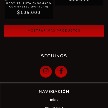
BODY ATLANTA ENGOMADO
CON BRETEL (POATLAN)
$105.000
MOSTRAR MÁS PRODUCTOS
SEGUINOS
NAVEGACIÓN
Inicio