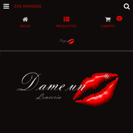
SIN MANGAS
0
INICIO
PRODUCTOS
CARRITO