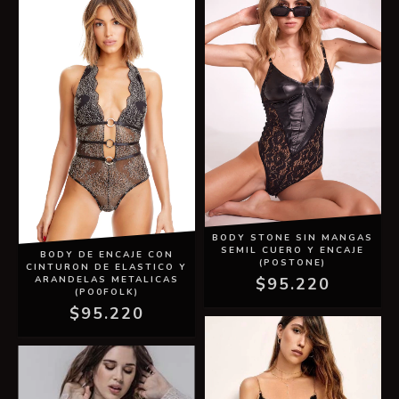
BODY STONE SIN MANGAS
SEMIL CUERO Y ENCAJE
BODY DE ENCAJE CON
(POSTONE)
CINTURON DE ELASTICO Y
ARANDELAS METALICAS
$95.220
(PO0FOLK)
$95.220