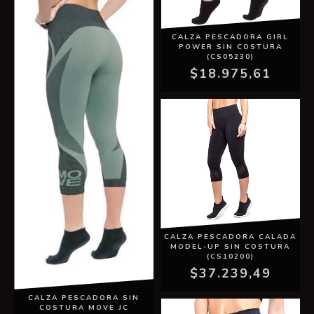
CALZA PESCADORA GIRL
POWER SIN COSTURA
(CS05230)
$18.975,61
CALZA PESCADORA CALADA
MODEL-UP SIN COSTURA
(CS10200)
$37.239,49
CALZA PESCADORA SIN
COSTURA MOVE JC