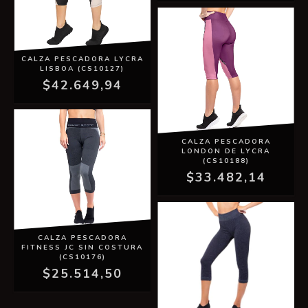
CALZA PESCADORA LYCRA
LISBOA (CS10127)
$42.649,94
CALZA PESCADORA
LONDON DE LYCRA
(CS10188)
$33.482,14
CALZA PESCADORA
FITNESS JC SIN COSTURA
(CS10176)
$25.514,50