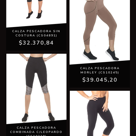
CALZA PESCADORA SIN
COSTURA (CS04891)
$32.370,84
CALZA PESCADORA
MORLEY (CS10245)
$39.045,20
CALZA PESCADORA
COMBINADA C/LEOPARDO