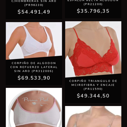
ESPALDA RECTA ALGODON
C/HOMBRERAS SIN ARO
(PR21200)
(PR96230)
$35.796,35
$54.491,49
CORPIÑO DE ALGODON
CON REFUERZO LATERAL
SIN ARO (PR31200S)
$69.533,90
CORPIÑO TRIANGULO DE
MCIROFIBRA Y ENCAJE
(PR11590)
$49.344,50