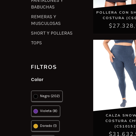
PANTALONES Y
BABUCHAS
POLLERA CON SH
REMERAS Y
COSTURA (CS0
MUSCULOSAS
$27.328
SHORT Y POLLERAS
TOPS
FILTROS
Color
Negro (202)
Violeta (8)
CALZA SNOW
COSTURA CH
Dorado (1)
(CS10152
$31.632