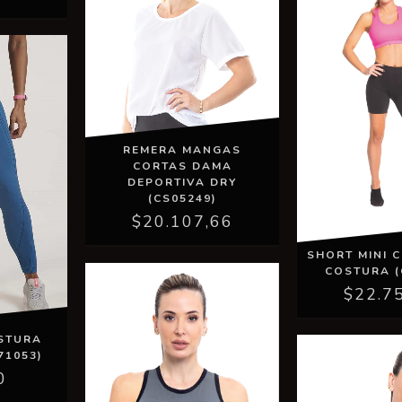
REMERA MANGAS
CORTAS DAMA
DEPORTIVA DRY
(CS05249)
$20.107,66
SHORT MINI C
COSTURA (
$22.7
STURA
71053)
0