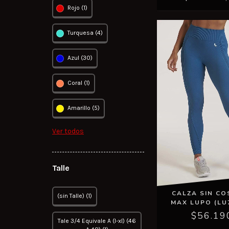
Rojo (1)
Turquesa (4)
Azul (30)
Coral (1)
Amarillo (5)
Ver todos
Talle
CALZA SIN CO
(sin Talle) (1)
MAX LUPO (LU
$56.19
Tale 3/4 Equivale A (l-xl) (46