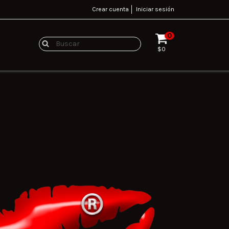
Crear cuenta
Iniciar sesión
0
$0