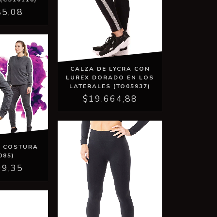
85,08
CALZA DE LYCRA CON
LUREX DORADO EN LOS
LATERALES (TO05937)
$19.664,88
N COSTURA
085)
09,35