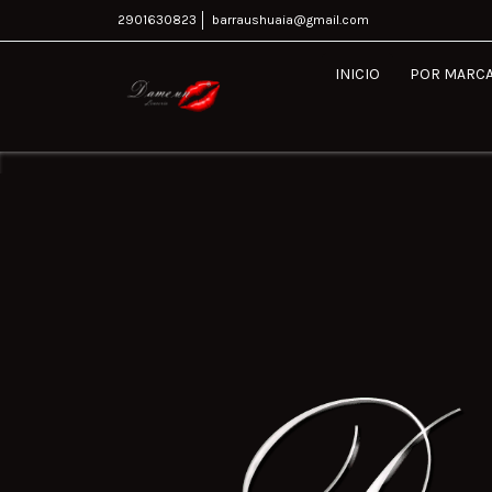
2901630823
barraushuaia@gmail.com
INICIO
POR MARC