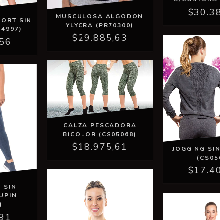
$30.3
MUSCULOSA ALGODON
ORT SIN
YLYCRA (PR70300)
4997)
$29.885,63
,56
CALZA PESCADORA
BICOLOR (CS05068)
$18.975,61
JOGGING SI
(CS05
$17.4
 SIN
UPIN
)
,91