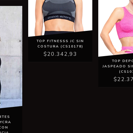
TOP FITNESSS JC SIN
COSTURA (CS10178)
$20.342,93
TOP DEP
JASPEADO S
(CS10
$22.3
RTES
LYCRA
CON
NCIA