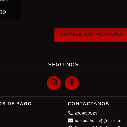
)
,39
MOSTRAR MÁS PRODUCTOS
SEGUINOS
OS DE PAGO
CONTACTANOS
2901630823
barraushuaia@gmail.com