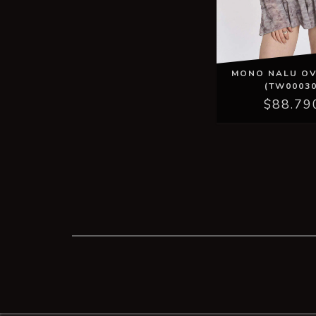
MONO NALU OV
(TW00030
$88.79