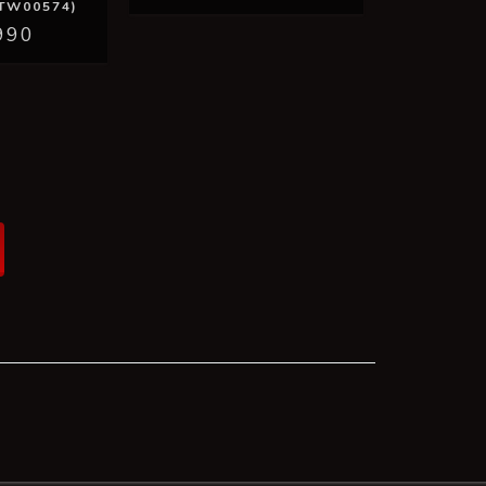
(TW00574)
990