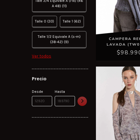
Tale 3/4 Equivale A (l-xl) (46
A 48) (11)
Talle 0 (33)
Talle 1 (62)
Talle 1/2 Equivale A (s-m)
CAMPERA RE
(38-42) (9)
LAVADA (TW0
$98.99
Ver todos
Precio
Desde
Hasta