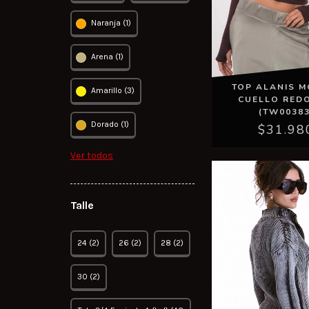
Naranja (1)
Arena (1)
TOP ALANIS M
Amarillo (3)
CUELLO RED
(TW00383
Dorado (1)
$31.98
Ver todos
Talle
24 (2)
26 (2)
28 (2)
30 (2)