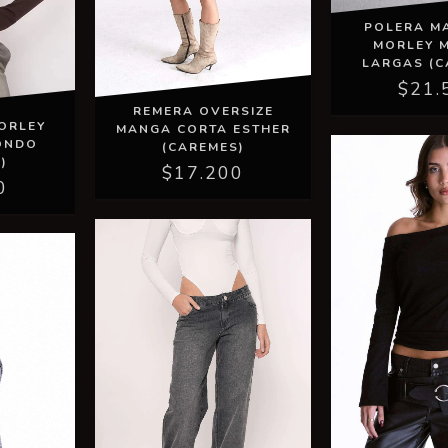
POLERA M
MORLEY 
LARGAS (
$21.
REMERA OVERSIZE
ORLEY
MANGA CORTA ESTHER
ONDO
(CAREMES)
)
$17.200
0