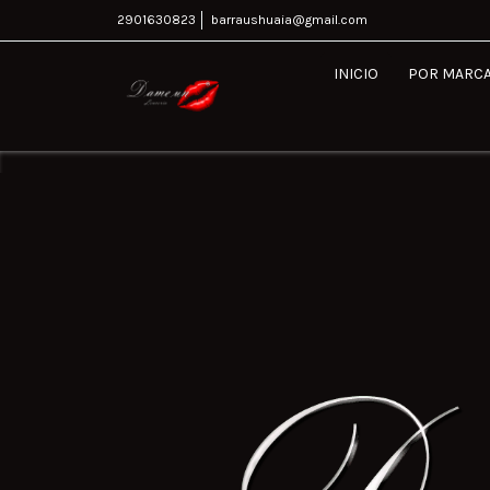
2901630823
barraushuaia@gmail.com
INICIO
POR MARC