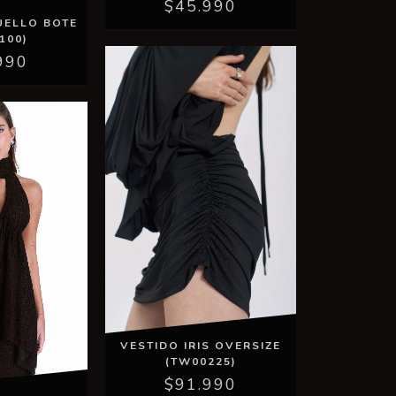
$45.990
UELLO BOTE
100)
990
VESTIDO IRIS OVERSIZE
(TW00225)
$91.990