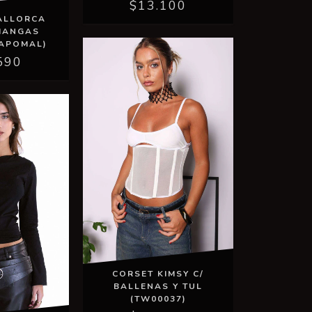
$13.100
ALLORCA
MANGAS
CAPOMAL)
590
CORSET KIMSY C/
BALLENAS Y TUL
(TW00037)