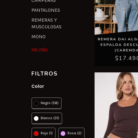
CAMPERAS
PANTALONES
REMERAS Y
MUSCULOSAS
MONO
REMERA DAI ALG
ESPALDA DESC
Ver más
(CAREMD
$17.49
FILTROS
Color
Negro (58)
Blanco (31)
Rojo (1)
Rosa (2)