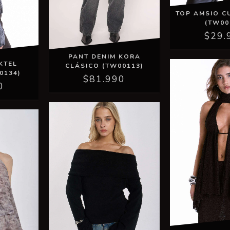
TOP AMSIO C
(TW00
$29.
PANT DENIM KORA
KTEL
CLÁSICO (TW00113)
0134)
$81.990
0