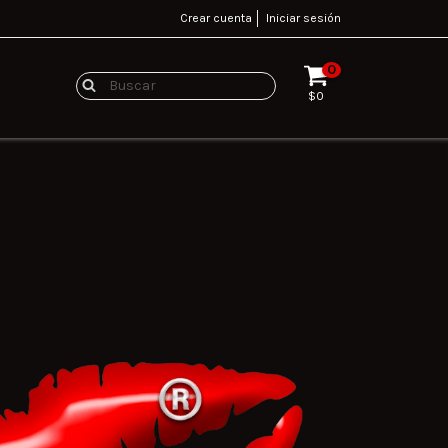
Crear cuenta
Iniciar sesión
0
$0