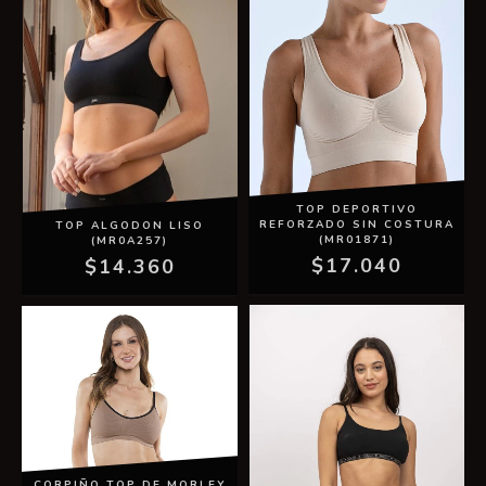
TOP DEPORTIVO
REFORZADO SIN COSTURA
TOP ALGODON LISO
(MR01871)
(MR0A257)
$17.040
$14.360
CORPIÑO TOP DE MORLEY