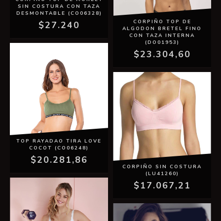
SIN COSTURA CON TAZA
DESMONTABLE (CO06328)
CORPIÑO TOP DE
$27.240
ALGODON BRETEL FINO
CON TAZA INTERNA
(DO01953)
$23.304,60
TOP RAYADAO TIRA LOVE
COCOT (CO06248)
$20.281,86
CORPIÑO SIN COSTURA
(LU41260)
$17.067,21