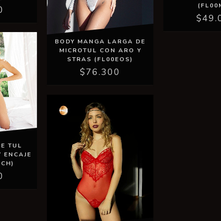
(FL00
0
$49.
BODY MANGA LARGA DE
MICROTUL CON ARO Y
STRAS (FL00EOS)
$76.300
E TUL
 ENCAJE
ACH)
0