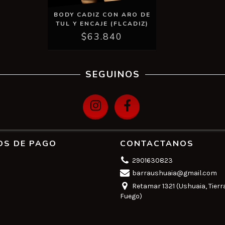
BODY CADIZ CON ARO DE
TUL Y ENCAJE (FLCADIZ)
$63.840
SEGUINOS
OS DE PAGO
CONTACTANOS
2901630823
barraushuaia@gmail.com
Retamar 1321 (Ushuaia, Tierr
Fuego)