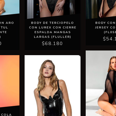
ON ARO
BODY DE TERCIOPELO
BODY CON
 TUL
CON LUREX CON CIERRE
JERSEY C
NTE
ESPALDA MANGAS
(FL0S
)
LARGAS (FLULLER)
$54.
0
$68.180
 COLA