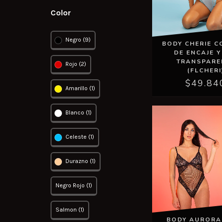
Color
Negro (9)
BODY CHERIE C
DE ENCAJE Y
TRANSPARE
Rojo (2)
(FLCHERI
$49.84
Amarillo (1)
Blanco (1)
Celeste (1)
Durazno (1)
Negro Rojo (1)
Salmon (1)
BODY AURORA