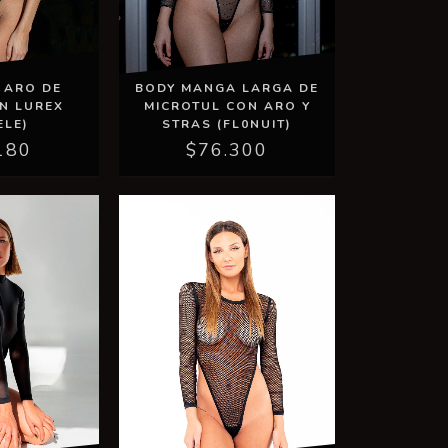
 ARO DE
BODY MANGA LARGA DE
ON LUREX
MICROTUL CON ARO Y
ELE)
STRAS (FL0NUIT)
180
$76.300