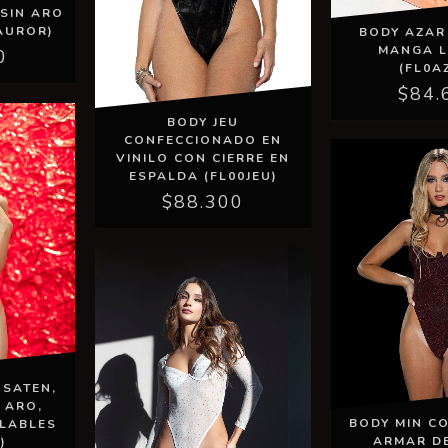
 SIN ARO
AUROR)
BODY AZAR
MANGA 
0
(FL0A
$84.
BODY JEU
CONFECCIONADO EN
VINILO CON CIERRE EN
ESPALDA (FL00JEU)
$88.300
 SATEN,
 ARO,
BODY MIN C
ULABLES
ARMAR D
)