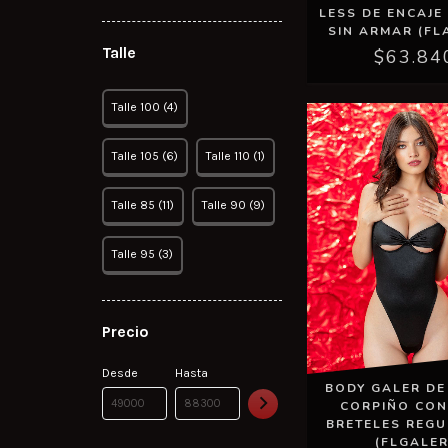
LESS DE ENCAJE
SIN ARMAR (FL
Talle
$63.84
Talle 100 (4)
Talle 105 (6)
Talle 110 (1)
Talle 85 (11)
Talle 90 (9)
Talle 95 (3)
Precio
Desde
Hasta
BODY GALER DE
CORPIÑO CON
BRETELES REG
(FLGALER