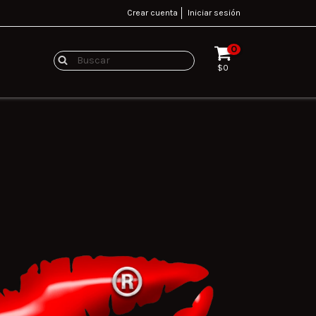
Crear cuenta
Iniciar sesión
0
$0