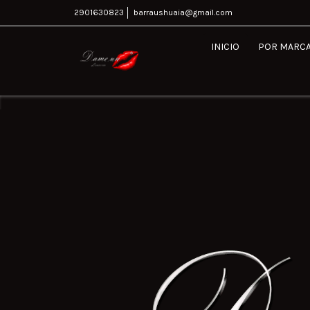
2901630823
barraushuaia@gmail.com
INICIO
POR MARC