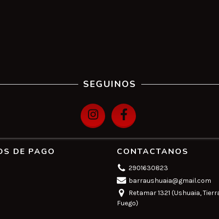
SEGUINOS
OS DE PAGO
CONTACTANOS
2901630823
barraushuaia@gmail.com
Retamar 1321 (Ushuaia, Tierr
Fuego)