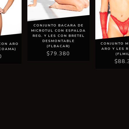
CONJUNTO BACARA DE
MICROTUL CON ESPALDA
REG. Y LES CON BRETEL
DESMONTABLE
CONJUNTO M
CON ARO
(FLBACAR)
ARO Y LES 
LCOAMA)
$79.380
(FLMI
0
$88.