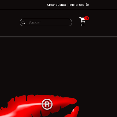
Crear cuenta
Iniciar sesión
0
$0