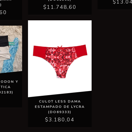
$13.0
)
$11.748,60
,60
GODON Y
TICA
02183)
0
CULOT LESS DAMA
ESTAMPADO DE LYCRA
(DO69333)
$3.180,04