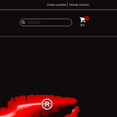
Crear cuenta
Iniciar sesión
0
$0