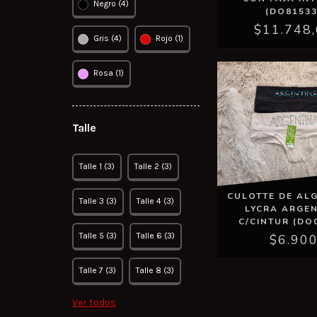
Negro (4)
(DO81533
$11.748
Gris (4)
Rojo (1)
Rosa (1)
Talle
Talle 1 (3)
Talle 2 (3)
CULOTTE DE AL
Talle 3 (3)
Talle 4 (3)
LYCRA ARGEN
C/CINTUR (DO
Talle 5 (3)
Talle 6 (3)
$6.90
Talle 7 (3)
Talle 8 (3)
Ver todos