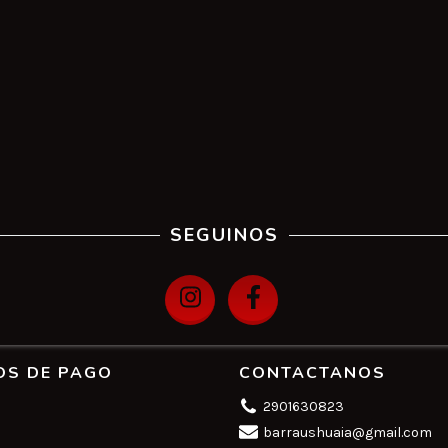
SEGUINOS
OS DE PAGO
CONTACTANOS
2901630823
barraushuaia@gmail.com